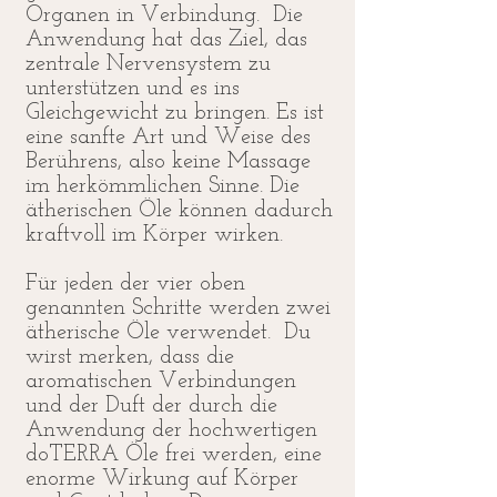
Organen in Verbindung. Die
Anwendung hat das Ziel, das
zentrale Nervensystem zu
unterstützen und es ins
Gleichgewicht zu bringen. Es ist
eine sanfte Art und Weise des
Berührens, also keine Massage
im herkömmlichen Sinne. Die
ätherischen Öle können dadurch
kraftvoll im Körper wirken.
Für jeden der vier oben
genannten Schritte werden zwei
ätherische Öle verwendet. Du
wirst merken, dass die
aromatischen Verbindungen
und der Duft der durch die
Anwendung der hochwertigen
doTERRA Öle frei werden, eine
enorme Wirkung auf Körper