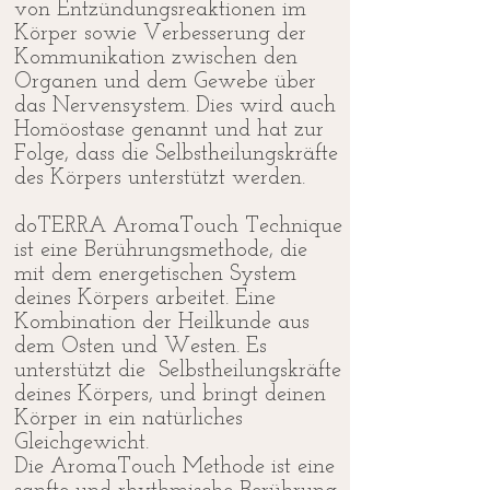
von Entzündungsreaktionen im
Körper sowie Verbesserung der
Kommunikation zwischen den
Organen und dem Gewebe über
das Nervensystem. Dies wird auch
Homöostase genannt und hat zur
Folge, dass die Selbstheilungskräfte
des Körpers unterstützt werden.
doTERRA AromaTouch Technique
ist eine Berührungsmethode, die
mit dem energetischen System
deines Körpers arbeitet. Eine
Kombination der Heilkunde aus
dem Osten und Westen. Es
unterstützt die Selbstheilungskräfte
deines Körpers, und bringt deinen
Körper in ein natürliches
Gleichgewicht.
Die AromaTouch Methode ist eine