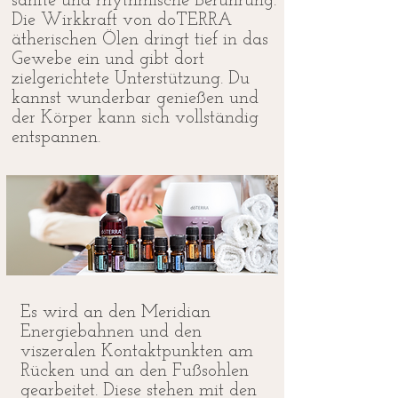
sanfte und rhythmische Berührung.
Die Wirkkraft von doTERRA
ätherischen Ölen dringt tief in das
Gewebe ein und gibt dort
zielgerichtete Unterstützung. Du
kannst wunderbar genießen und
der Körper kann sich vollständig
entspannen.
Es wird an den Meridian
Energiebahnen und den
viszeralen Kontaktpunkten am
Rücken und an den Fußsohlen
gearbeitet. Diese stehen mit den