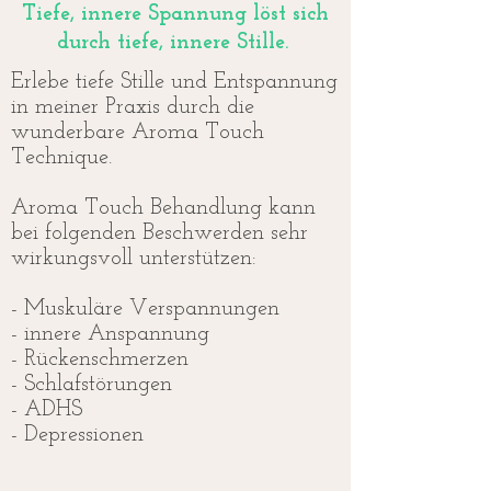
Tiefe, innere Spannung löst sich
durch tiefe, innere Stille.
Erlebe tiefe Stille und Entspannung
in meiner Praxis durch die
wunderbare Aroma Touch
Technique.
Aroma Touch Behandlung kann
bei folgenden Beschwerden sehr
wirkungsvoll unterstützen:
- Muskuläre Verspannungen
- innere Anspannung
- Rückenschmerzen
- Schlafstörungen
- ADHS
- Depressionen