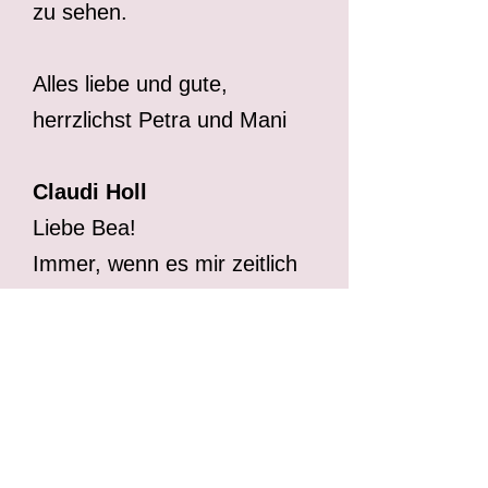
zu sehen.
Alles liebe und gute,
herrzlichst Petra und Mani
Claudi Holl
Liebe Bea!
Immer, wenn es mir zeitlich
möglich ist, freue ich mich
auf eine Behandlung bei Dir.
Es ist für mich wie ein
Kurzurlaub-mach weiter so-
bis zum nächsten mal.
LG