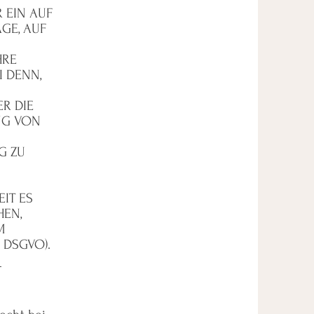
 EIN AUF
GE, AUF
HRE
 DENN,
ER DIE
NG VON
G ZU
IT ES
HEN,
M
 DSGVO).
­