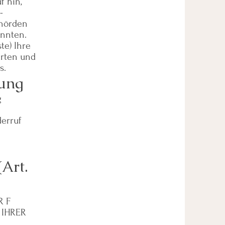
 hin,
-
ehörden
önnten.
te) Ihre
erten und
s.
tung
g
derruf
Art.
R F
 IHRER