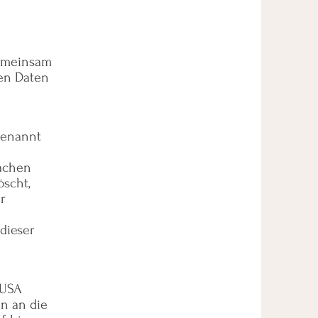
 gemeinsam
en Daten
genannt
machen
öscht,
r
 dieser
 USA
n an die