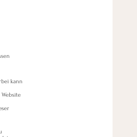
ssen
rbei kann
 Website
eser
u