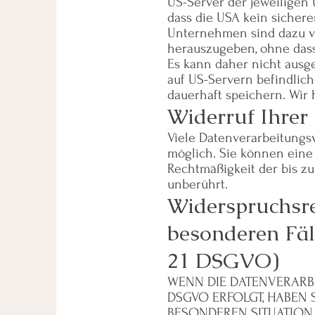
US-Server der jeweiligen
dass die USA kein sichere
Unternehmen sind dazu v
herauszugeben, ohne dass
Es kann daher nicht ausg
auf US-Servern befindli
dauerhaft speichern. Wir 
Widerruf Ihrer
Viele Datenverarbeitungsv
möglich. Sie können eine b
Rechtmäßigkeit der bis z
unberührt.
Widerspruchsre
besonderen Fäl
21 DSGVO)
WENN DIE DATENVERARBEI
DSGVO ERFOLGT, HABEN S
BESONDEREN SITUATION 