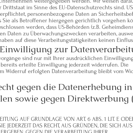
 Unternehmen weitergegeben werden. Wir weisen darauf
r Drittstaat im Sinne des EU-Datenschutzrechts sind. US
erpflichtet, personenbezogene Daten an Sicherheitsb
 Sie als Betroffener hiergegen gerichtlich vorgehen k
eschlossen werden, dass US-Behörden (z.B. Geheimdiens
chen Daten zu Überwachungszwecken verarbeiten, ausw
haben auf diese Verarbeitungstätigkeiten keinen Einflus
 Einwilligung zur Datenverarbei
orgänge sind nur mit Ihrer ausdrücklichen Einwilligun
ereits erteilte Einwilligung jederzeit widerrufen. Die
um Widerruf erfolgten Datenverarbeitung bleibt vom Wi
cht gegen die Datenerhebung in
len sowie gegen Direktwerbung (
TUNG AUF GRUNDLAGE VON ART. 6 ABS. 1 LIT. E ODE
IE JEDERZEIT DAS RECHT, AUS GRÜNDEN, DIE SICH AUS
ERGEBEN, GEGEN DIE VERARBEITUNG IHRER