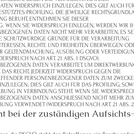
EN WIDERSPRUCH EINZULEGEN; DIES GILT AUCH FÜR
STÜTZTES PROFILING. DIE JEWEILIGE RECHTSGRUNDLA
NG BERUHT, ENTNEHMEN SIE DIESER
. WENN SIE WIDERSPRUCH EINLEGEN, WERDEN WIR I
EZOGENEN DATEN NICHT MEHR VERARBEITEN, ES SEI
 SCHUTZWÜRDIGE GRÜNDE FÜR DIE VERARBEITUNG
NTERESSEN, RECHTE UND FREIHEITEN ÜBERWIEGEN OD
ER GELTENDMACHUNG, AUSÜBUNG ODER VERTEIDIGU
RSPRUCH NACH ART. 21 ABS. 1 DSGVO).
BEZOGENEN DATEN VERARBEITET, UM DIREKTWERBUN
E DAS RECHT, JEDERZEIT WIDERSPRUCH GEGEN DIE
REFFENDER PERSONENBEZOGENER DATEN ZUM ZWECKE
ZULEGEN; DIES GILT AUCH FÜR DAS PROFILING, SOWE
BUNG IN VERBINDUNG STEHT. WENN SIE WIDERSPREC
BEZOGENEN DATEN ANSCHLIESSEND NICHT MEHR ZU
UNG VERWENDET (WIDERSPRUCH NACH ART. 21 ABS. 2
ht bei der zuständigen Aufsichts