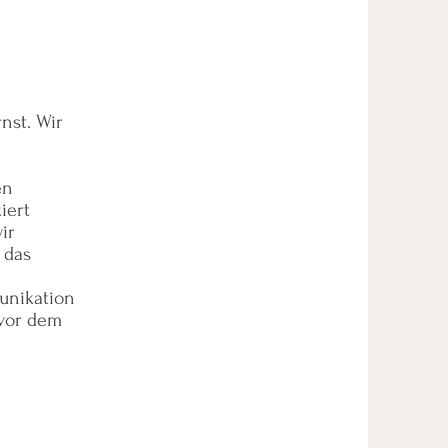
nst. Wir
en
iert
ir
 das
munikation
 vor dem