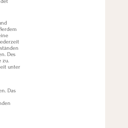
ndet
und
ußerdem
eine
jederzeit
mständen
en. Des
 zu.
eit unter
en. Das
enden