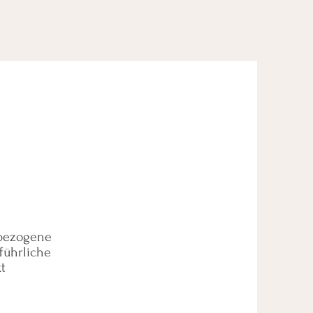
nbezogene
führliche
t